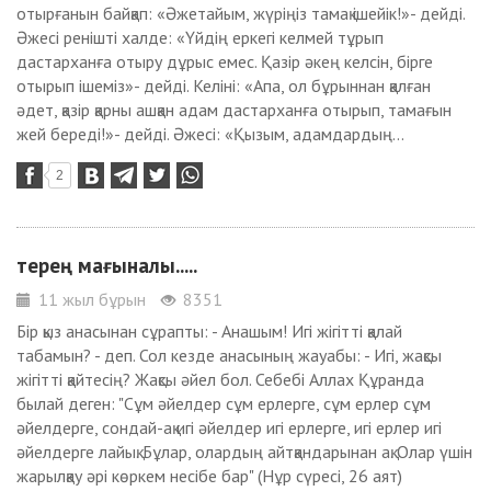
отырғанын байқап: «Әжетайым, жүріңіз тамақ ішейік!»- дейді.
Әжесі ренішті халде: «Үйдің еркегі келмей тұрып
дастарханға отыру дұрыс емес. Қазір әкең келсін, бірге
отырып ішеміз»- дейді. Келіні: «Апа, ол бұрыннан қалған
әдет, қазір қарны ашқан адам дастарханға отырып, тамағын
жей береді!»- дейді. Әжесі: «Қызым, адамдардың...
2
терең мағыналы.....
11 жыл бұрын
8351
Бір қыз анасынан сұрапты: - Анашым! Игі жігітті қалай
табамын? - деп. Сол кезде анасының жауабы: - Игі, жақсы
жігітті қайтесің? Жақсы әйел бол. Себебі Аллах Құранда
былай деген: "Сұм әйелдер сұм ерлерге, сұм ерлер сұм
әйелдерге, сондай-ақ игі әйелдер игі ерлерге, игі ерлер игі
әйелдерге лайық. Бұлар, олардың айтқандарынан ақ. Олар үшін
жарылқау әрі көркем несібе бар" (Нұр сүресі, 26 аят)