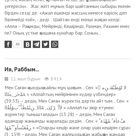
үлгересің». Жас жігіт мұның бәрі шайтанның сыбыры екенін
бірден сезді де: «Ажал ешкімді жассың немесе кәрісің деп
бөлмейді ғой», - деді. Шайтан енді екінші жақтан келді:
«Алла – Рақымды, Мейірімді, Кешірімді, Рахман, Рахиим емес
пе? Оның үстіне қаншама күнәһар бар. Соның...
46
Ия, Раббым...
11 жыл бұрын
8414
Мен Саған қиындық жайлы мұң шақтым... Сен: « َﻻ اﻮُﻄَﻨْﻘَﺗ ﻦِﻣ
ﺔَﻤْﺣﱠر ِ ِﻪﱠﻠﻟا » «Аллаһтың мейірімінен күдер үзбеңдер»
(39:53) – дедің. Мен Саған жүректің дертін айттым... Сен: «
ﻻَأ َ ﺮْﻛِﺬِﺑ ِ ﻪّﻠﻟا ِ ﻦِﺌَﻤْﻄَﺗ ُّ ُبﻮُﻠُﻘْﻟا » «Аллаһты зікір етумен
жүректер тынышталады» (13:28) – дедің. Мен Саған
адамдар жанымды жаралады дедім... Сен: « ﻒْﻋﺎَﻓ ُ ﻢُﻬْﻨَﻋ ْ
ﺮِﻔْﻐَﺘْﺳاَو ْ ْﻢُﻬَﻟ » «Оларды кешір және олар үшін кешірім сұра»
(3: 159) –дедің. Мен Саған жалғыздықтан жабыққан жандар