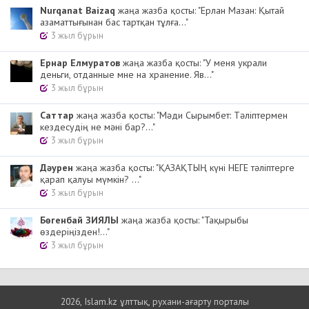
Nurqanat Baizaq
жаңа жазба қосты: "Ерлан Мазан: Қытай
азаматтығынан бас тартқан тұлға..."
3 жыл бұрын
Ернар Елмуратов
жаңа жазба қосты: "У меня украли
деньги, отданные мне на хранение. Яв..."
3 жыл бұрын
Cаттар
жаңа жазба қосты: "Мәди Сырымбет: Тәліптермен
кездесудің не мәні бар?..."
3 жыл бұрын
Дәурен
жаңа жазба қосты: "ҚАЗАҚТЫҢ күні НЕГЕ тәліптерге
қарап қалуы мүмкін? ..."
3 жыл бұрын
Бөгенбай ЗИЯЛЫ
жаңа жазба қосты: "Тақырыбы
өздеріңізден!..."
3 жыл бұрын
2026, Islam.kz ұлттық, рухани-ағарту порталы