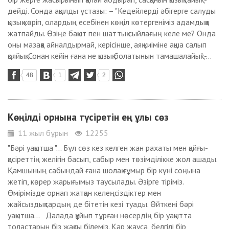
дейді. Сонда ақылды ұстазы: – "Кедейлерді әбігерге салуды
қызық көріп, олардың есебінен көңіл көтергеніміз адамдыққа
жатпайды. Өзіңе бақыт пен шаттық сыйлағың келе ме? Онда
оны мазаққа айналдырмай, керісінше, аяқ киіміне ақша салып
қояйық. Сонан кейін ғана не қызық болатынын тамашалайық" -...
48
1
2
Көңілді орнына түсіретін ең ұлы сөз
11 жыл бұрын
12255
"Бәрі уақытша "... Бұл сөз кез келген жан рахаты мен қайғы-
қасіреттің желігін басып, сабыр мен төзімділікке жол ашады.
Қамшының сабындай ғана шолақ ғұмыр бір күні соңына
жетіп, көрер жарығымыз таусылады. Әзірге тіріміз.
Өмірімізде орнап жатқан келеңсіздіктер мен
жайсыздықтардың де бітетін кезі туады. Өйткені бәрі
уақытша... Далада құйып тұрған нөсердің бір уақытта
толастарын біз жақсы білеміз. Қар жауса, белгілі бір