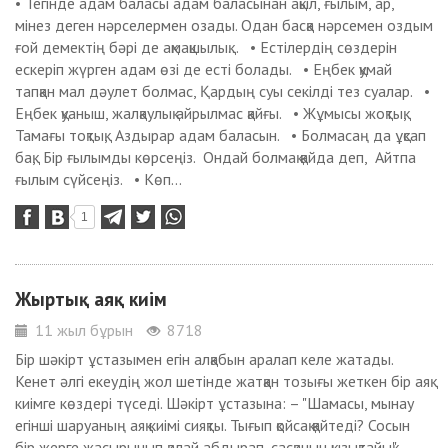
• Тегінде адам баласы адам баласынан ақыл, ғылым, ар,
мінез деген нәрселермен озады. Одан басқа нәрсемен оздым
ғой демектің бәрі де ақмақшылық... • Естілердің сөздерін
ескеріп жүрген адам өзі де есті болады. • Еңбек қумай
тапқан мал дәулет болмас, Қардың суы секілді тез суалар. •
Еңбек қуаныш, жалқаулық айрылмас қайғы. • Жұмысы жоқтық,
Тамағы тоқтық, Аздырар адам баласын. • Болмасаң да ұқсап
бақ, Бір ғылымды көрсеңіз. Ондай болмақ қайда деп, Айтпа
ғылым сүйсеңіз. • Көп...
1
Жыртық аяқ киім
11 жыл бұрын
8718
Бір шәкірт ұстазымен егін алқабын аралап келе жатады.
Кенет әлгі екеудің жол шетінде жатқан тозығы жеткен бір аяқ
киімге көздері түседі. Шәкірт ұстазына: – "Шамасы, мынау
егінші шаруаның аяқ киімі сияқты. Тығып қойсақ қайтеді? Сосын
бір жерге жасырынып қалай абдырап, сасқанын қызықтайық" -