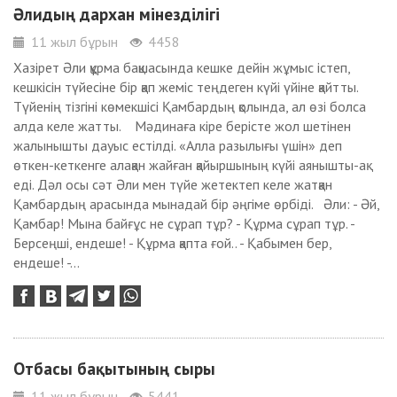
Әлидың дархан мінезділігі
11 жыл бұрын
4458
Хазірет Әли құрма бақшасында кешке дейін жұмыс істеп,
кешкісін түйесіне бір қап жеміс теңдеген күйі үйіне қайтты.
Түйенің тізгіні көмекшісі Қамбардың қолында, ал өзі болса
алда келе жатты. Мәдинаға кіре берісте жол шетінен
жалынышты дауыс естілді. «Алла разылығы үшін» деп
өткен-кеткенге алақан жайған қайыршының күйі аянышты-ақ
еді. Дәл осы сәт Әли мен түйе жетектеп келе жатқан
Қамбардың арасында мынадай бір әңгіме өрбіді. Әли: - Әй,
Қамбар! Мына байғұс не сұрап тұр? - Құрма сұрап тұр. -
Берсеңші, ендеше! - Құрма қапта ғой.. - Қабымен бер,
ендеше! -...
Отбасы бақытының сыры
11 жыл бұрын
5441