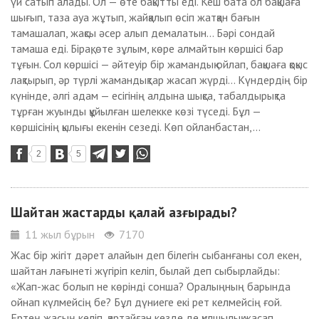
үй сатып алады. Ол — өте бақытты еді. Кеш бата ол бақшаға
шығып, таза ауа жұтып, жайқалып өсіп жатқан бағын
тамашалап, жақсы әсер алып демалатын… Бәрі сондай
тамаша еді. Бірақ, өте зұлым, көре алмайтын көршісі бар
тұғын. Сол көршісі — әйтеуір бір жамандық ойлап, бақшаға қоқыс
лақтырып, әр түрлі жамандықтар жасап жүрді… Күндердің бір
күнінде, әлгі адам — есігінің алдына шықса, табалдырықта
тұрған жуынды құйылған шелекке көзі түседі. Бұл —
көршісінің қылығы екенін сезеді. Көп ойланбастан,...
2
5
Шайтан жастарды қалай азғырады?
11 жыл бұрын
7170
Жас бір жігіт дәрет алайын деп білегін сыбанғаны сол екен,
шайтан лағынеті жүгіріп келіп, былай деп сыбырлайды:
«Жап-жас болып не көрінді сонша? Оралыңның барында
ойнап күлмейсің бе? Бұл дүниеге екі рет келмейсің ғой.
Ертең жасың келіп, қартайған кезде де құлшылық жасап