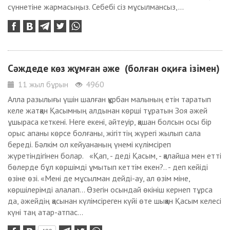
сүннетіне жармасыңыз. Себебі сіз мұсылмансыз,...
Сәждеде көз жұмған әже (болған оқиға ізімен)
11 жыл бұрын
4960
Алла разылығы үшін шалған құрбан малының етін таратып
келе жатқан Қасымның алдынан көрші тұратын Зоя әжей
ұшыраса кеткені. Неге екені, әйтеуір, қашан болсын осы бір
орыс апаны көрсе болғаны, жігіттің жүрегі жылып сала
береді. Бәлкім ол кейуананың үнемі күлімсіреп
жүретіндігінен болар. «Қап, - деді Қасым, - қалайша мен етті
бөлерде бұл көршімді ұмытып кеттім екен?.. - деп кейіді
өзіне өзі. «Мені де мұсылман дейді-ау, ал өзім міне,
көршілерімді алалап... Өзегін осындай өкініш кернеп тұрса
да, әжейдің қасынан күлімсіреген күйі өте шыққан Қасым келесі
күні таң атар-атпас...