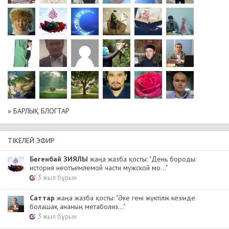
» БАРЛЫҚ БЛОГТАР
ТІКЕЛЕЙ ЭФИР
Бөгенбай ЗИЯЛЫ
жаңа жазба қосты: "День бороды:
история неотъемлемой части мужской мо..."
3 жыл бұрын
Cаттар
жаңа жазба қосты: "Әке гені жүктілік кезінде
болашақ ананың метаболиз..."
3 жыл бұрын