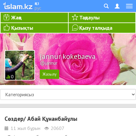
қаз
рус
Жаңа
Таңдаулы
Қызықты
Қызу талқыда
jannur kokebaeva
@jannur
0
Сөздер/ Абай Құнанбайұлы
11 жыл бұрын
20607