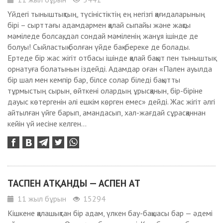
Үйдегі тыныштықтың, түсіністіктің ең негізгі қағидаларының
бірі – сырттағы адамдармен қалай сыпайы және жақсы
мәміледе болсақ, дәл сондай мәміленің жанұя ішінде де
болуы! Сыйластық болған үйде бақ-береке де болады.
Ертеде бір жас жігіт отбасы ішінде қалай бақыт пен тыныштық
орнатуға болатынын іздейді. Адамдар оған «Пәлен ауылда
бір шал мен кемпір бар, білсе солар біледі бақытты
тұрмыстың сырын, өйткені олардың ұрысқанын, бір-біріне
дауыс көтергенін әлі ешкім көрген емес» дейді. Жас жігіт әлгі
айтылған үйге барып, амандасып, хал-жағдай сұрасқаннан
кейін үй иесіне келген...
ТАСПЕН АТҚАНДЫ — АСПЕН АТ
11 жыл бұрын
15294
Кішкене қалашықтан бір адам, үлкен бау-бақшасы бар — әдемі