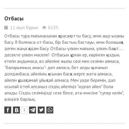
Отбасы
11 жыл бұрын
6135
Отбасы тура мағынасынан қарасақ отты басу, яғни ашу-ызаны
басу. Я болмаса от-басы, бір бастың бастауы, яғни болашаққа
деген жаңа қадам басу. Отбасы-үлкен мағына, үлкен бақыт....
десекте үлкен мәселе! Отбасын құрған ер, көрінген қыздың
етегін аңдымаса, өз әйеліне жылы сөзі мен сезімін аямаса,
"баларымның анасы"- деп аяласа, бет алды қызғанып
долданбаса, әйелінің қасынан басқа жерге жата алмаса,
әйелін құшақтамай ұйықтай алмаса. Мен уәде беремін, дәл
осылай істей алсаңыз сіздің әйеліңіз "идеал әйел" бола
алады. Сіздің сезіміңізді сезе білсе, ата-енесіне "супер келін",
өзіңізге барлық...
1