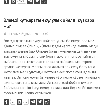
429
Әлемді құтқаратын сұлулық әйелді құтқара
ма?
11 жыл бұрын
8996
Әлемді құтқаратын сұлулық әйелге үнемі бақ әпере ала ма?
Қадыр Мырза Әлидің «Әдемі қызды көргенде ақылды қызды
аяйсың» дегені бар. Өмірде байқап жүргеніміздей, шектен
тыс сұлулығы басына сор болып жүрген немесе табиғат
сыйлаған әдемілікті лас жолдарға пайдаланып жүрген
арулар жетерлік. Жалпы әйел адамға тек сұлу болу ғана
жеткілікті ме? Сұлулықты беттен емес, жүректен іздейтін
жігіт аз. Өйткені еркек біткеннің көбі көзге көрінетін көркем
дүниелерге ғана қызығады. Ал көзге көрінбейтін рухани
байлықтар мен ішкі дүниелер тасада қала береді. Әйткенмен,
руханилық пен сана-сезім жоқ...
1
1