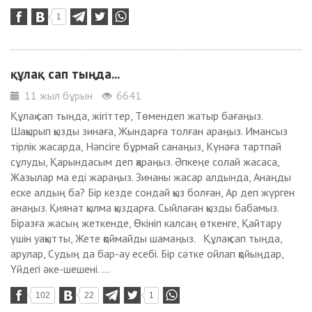
1
құлақ сап тыңда...
11 жыл бұрын
6641
Құлақ сап тыңда, жігіттер, Төмендеп жатыр бағаңыз.
Шақырып қызды зинаға, Жындарға толған араңыз. Имансыз
тірлік жасарда, Нәпсіге бұрмай санаңыз, Күнәға тартпай
сұлуды, Қарындасым деп қараңыз. Әпкеңе солай жасаса,
Жазылар ма еді жараңыз. Зинаны жасар алдында, Анаңды
еске алдың ба? Бір кезде сондай қыз болған, Ар деп жүрген
анаңыз. Қиянат қылма қыздарға. Сыйлаған қызды бабамыз.
Біразға жасың жеткенде, Өкініп калсаң өткенге, Қайтару
үшін уақытты, Жете қоймайды шамаңыз. Құлақ сап тыңда,
арулар, Судың да бар-ау есебі. Бір сәтке ойлап қойыңдар,
Үйдегі әке-шешені. ...
102
22
1