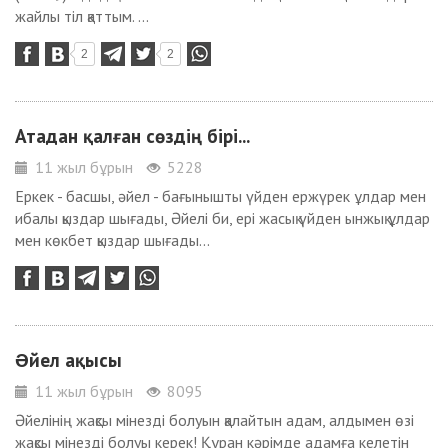
жайлы тіл қаттым. ...
2
2
Атадан қалған сөздің бірі...
11 жыл бұрын
5228
Еркек - басшы, әйел - бағынышты үйден ержүрек ұлдар мен
ибалы қыздар шығады, Әйелі би, ерi жасық үйден ынжық ұлдар
мен көкбет қыздар шығады...
Əйел ақысы
11 жыл бұрын
8095
Әйелінің жақсы мінезді болуын қалайтын адам, алдымен өзі
жақсы мінезді болуы керек! Құран кәрімде адамға келетін