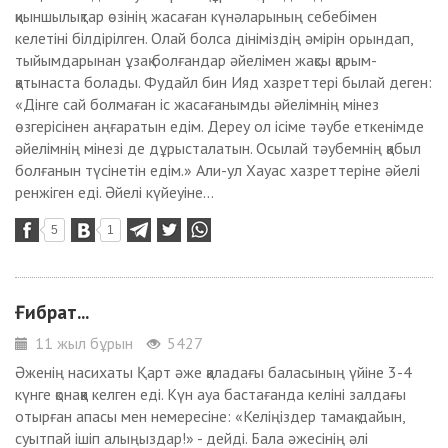
қиыншылықтар өзінің жасаған күнәларының себебімен
келетіні білдірілген. Олай болса дініміздің әмірін орындап,
тыйымдарынан ұзақ болғандар әйелімен жақсы қарым-
қатынаста болады. Фудайл бин Ияд хазреттері былай деген:
«Дінге сай болмаған іс жасағанымды әйелімнің мінез
өзгерісінен аңғаратын едім. Дереу ол ісіме тәубе еткенімде
әйелімнің мінезі де дұрысталатын. Осылай тәубемнің қабыл
болғанын түсінетін едім.» Али-ул Хауас хазреттеріне әйелі
ренжіген еді. Әйелі күйеуіне...
5
1
Ғибрат...
11 жыл бұрын
5427
Әженің насихаты Қарт әже қаладағы баласының үйіне 3-4
күнге қонаққа келген еді. Күн ауа бастағанда келіні залдағы
отырған апасы мен немересіне: «Келіңіздер тамақ дайын,
суытпай ішіп алыңыздар!» - дейді. Бала әжесінің әлі