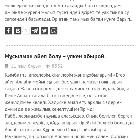
мөлшеріне жеткенде ол да тоқтайды. Сол секілді адам
өмірінде жүрегін жұлып түсетіндей қасірет те уақытында су
сепкендей басылады. Әр атқан таңымыз батқан күнге барып...
1
Мұсылман әйел болу – үлкен абырой.
11 жыл бұрын
8352
Қымбатты әпкелерім, сіңлілерім және құрбыларым! «Егер
әйел Аллаһқа мойынсұнып, бес уақыт намазын оқып, арын
сақтаса Жәннатқа кіреді» деген хадиске назар аударайықшы…
Кімге Аллаһ тағала бір істі жеңіл етсе, ол іс оған
жеңілдігімен келеді. Хадиске амал ету арқылы сіздер екі
дүниеде де жақсылыққа кенелтуші мейірімді
Раббыларыңызбен қауыша аласыздар. Оның белгілеп берген
заңдарымен жүріңіз, қайда апарып тірейтіні белгісіз болса да
Аллаһтың кітабы Құран мен Оның Пайғамбары
Мұхаммедтің (ол кісіге Алланың игілігі мен сәлемі болсын)