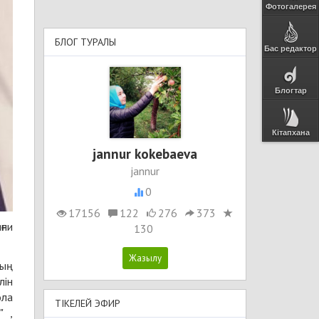
Фотогалерея
БЛОГ ТУРАЛЫ
Бас редактор
Блогтар
Кітапхана
jannur kokebaeva
jannur
0
17156
122
276
373
ғни
130
ның
лін
ола
ТІКЕЛЕЙ ЭФИР
" ,