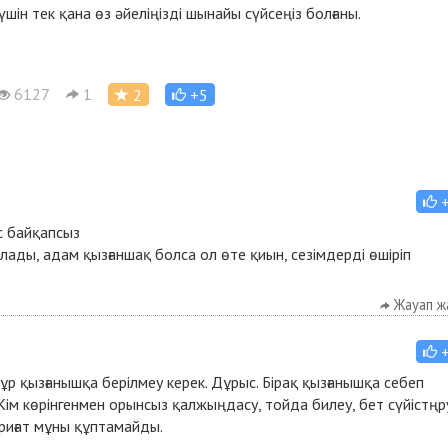
ін тек қана өз әйеліңізді шынайы сүйсеңіз болғаны.
6127
1
2
+5
с байқапсыз
лады, адам қызғаншақ болса ол өте қиын, сезімдерді өшіріп
Жауап ж
 құр қызғанышқа берілмеу керек. Дұрыс. Бірақ қызғанышқа себеп
Кім көрінгенмен орынсыз қалжыңдасу, тойда билеу, бет сүйістңр
риғат мұны құптамайды.