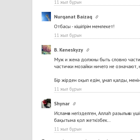
11 жыл бұрын
Nurqanat Baizaq
Отбасы - кішігірім мемлекет!
11 жыл бұрын
B. Keneskyzy
Муж и жена должны быть словно части
частички мозайки ничего не означают,
Бір жірден оқып едім, ұнап қалды, менің
11 жыл бұрын
Shynar
Исламға негізделген, Аллаһ разылығы үш
бақытына қол жеткізбек...
11 жыл бұрын