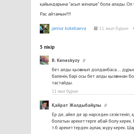
қайындарына "асыл жеңеше" бола алады. Ол үш
Рас айтамын!!!!
jannur kokebaeva
11 жыл бұрын
5
пікір
B. Keneskyzy
бет алды қызғанып долданбаса.... дұры
бәленің бәрі осы бет алды қызғаннан бо
тастайды.
11 жыл бұрын
Қайрат Жолдыбайұлы
Ер де, әйел де әр нәрседен сезіктеніп,
болатын әрекеттерге абай болу керек. 
т.б әрекеттерден аулақ жүру керек. Ша