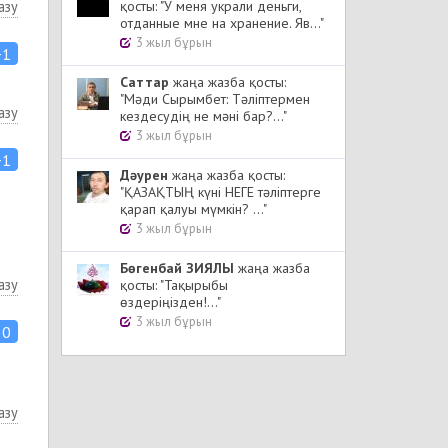
азу
қосты: "У меня украли деньги,
отданные мне на хранение. Яв..."
3 жыл бұрын
+1
Cаттар
жаңа жазба қосты:
"Мәди Сырымбет: Тәліптермен
азу
кездесудің не мәні бар?..."
3 жыл бұрын
+1
Дәурен
жаңа жазба қосты:
"ҚАЗАҚТЫҢ күні НЕГЕ тәліптерге
қарап қалуы мүмкін? ..."
3 жыл бұрын
Бөгенбай ЗИЯЛЫ
жаңа жазба
азу
қосты: "Тақырыбы
өздеріңізден!..."
3 жыл бұрын
0
азу