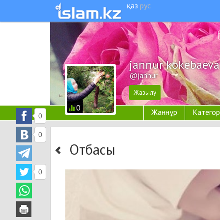
қаз
рус
jannur kokebaeva
@jannur
0
Жаннұр
Категор
0
0
Отбасы
0