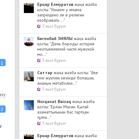
Ернар Елмуратов
жаңа жазба
қосты: "Узнаем у имама:
запрещено ли в религии
изображать ..."
3 жыл бұрын
Бөгенбай ЗИЯЛЫ
жаңа жазба
қосты: "День бороды: история
неотъемлемой части мужской
мо..."
3 жыл бұрын
+1
Cаттар
жаңа жазба қосты: "Әке
гені жүктілік кезінде болашақ
ананың метаболиз..."
3 жыл бұрын
азу
Nurqanat Baizaq
жаңа жазба
қосты: "Ерлан Мазан: Қытай
+2
азаматтығынан бас тартқан
тұлға..."
3 жыл бұрын
у
Ернар Елмуратов
жаңа жазба