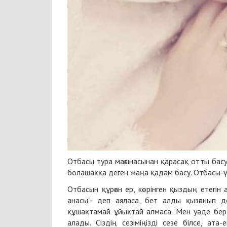
Отбасы тура мағынасынан қарасақ отты басу, 
болашаққа деген жаңа қадам басу. Отбасы-үлк
Отбасын құрған ер, көрінген қыздың етегін
анасы"- деп аяласа, бет алды қызғанып д
құшақтамай ұйықтай алмаса. Мен уәде берем
алады. Сіздің сезіміңізді сезе білсе, ата