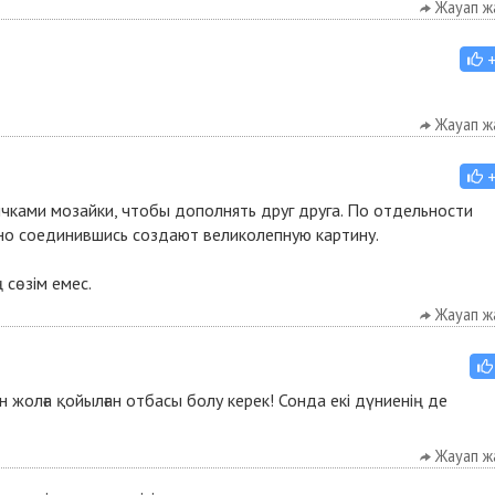
Жауап ж
Жауап ж
чками мозайки, чтобы дополнять друг друга. По отдельности
 но соединившись создают великолепную картину.
 сөзім емес.
Жауап ж
ін жолға қойылған отбасы болу керек! Сонда екі дүниенің де
Жауап ж