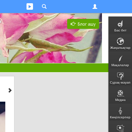
а
Блог ашу
Бас бет
Жаңалықтар
Мақалалар
Сұрақ-жауап
Медиа
Көңілсерпер