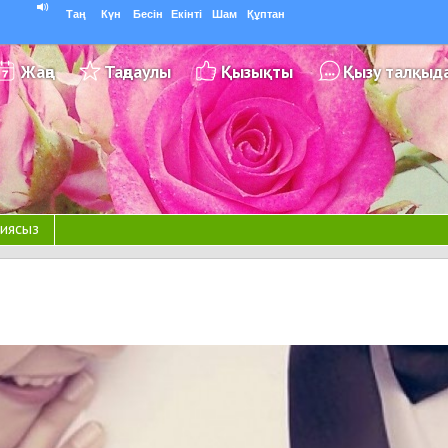
Таң
Күн
Бесін
Екінті
Шам
Құптан
Жаңа
Таңдаулы
Қызықты
Қызу талқыд
иясыз