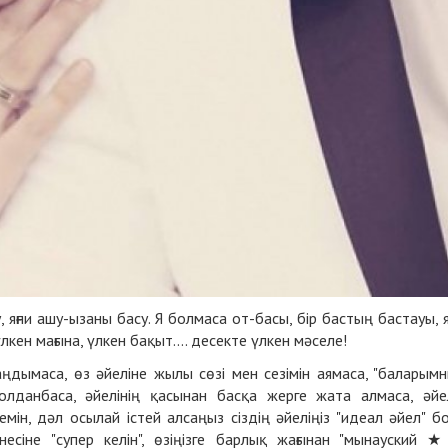
яғни ашу-ызаны басу. Я болмаса от-басы, бір бастың бастауы, я
ен мағына, үлкен бақыт.... десекте үлкен мәселе!
 аңдымаса, өз әйеліне жылы сөзі мен сезімін аямаса, "баларым
олданбаса, әйелінің қасынан басқа жерге жата алмаса, әйе
ін, дәл осылай істей алсаңыз сіздің әйеліңіз "идеал әйел" б
-енесіне "супер келін", өзіңізге барлық жағынан "мынауский ★