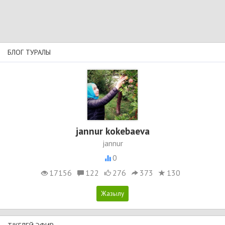
БЛОГ ТУРАЛЫ
jannur kokebaeva
jannur
0
17156
122
276
373
130