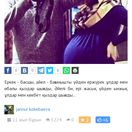
0
0
0
Еркек - басшы, әйел - бағынышты үйден ержүрек ұлдар мен
ибалы қыздар шығады, Әйелі би, ерi жасық үйден ынжық
ұлдар мен көкбет қыздар шығады...
jannur kokebaeva
11 жыл бұрын
5224
0
2
+6