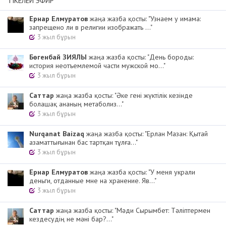
ТІКЕЛЕЙ ЭФИР
Ернар Елмуратов
жаңа жазба қосты: "Узнаем у имама:
запрещено ли в религии изображать ..."
3 жыл бұрын
Бөгенбай ЗИЯЛЫ
жаңа жазба қосты: "День бороды:
история неотъемлемой части мужской мо..."
3 жыл бұрын
Cаттар
жаңа жазба қосты: "Әке гені жүктілік кезінде
болашақ ананың метаболиз..."
3 жыл бұрын
Nurqanat Baizaq
жаңа жазба қосты: "Ерлан Мазан: Қытай
азаматтығынан бас тартқан тұлға..."
3 жыл бұрын
Ернар Елмуратов
жаңа жазба қосты: "У меня украли
деньги, отданные мне на хранение. Яв..."
3 жыл бұрын
Cаттар
жаңа жазба қосты: "Мәди Сырымбет: Тәліптермен
кездесудің не мәні бар?..."