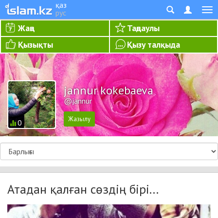
қаз
рус
Жаңа
Таңдаулы
Қызықты
Қызу талқыда
jannur kokebaeva
@jannur
0
Атадан қалған сөздің бірі...