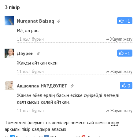
3
пікір
Nurqanat Baizaq
+1
Иә, ол рас.
11 жыл бұрын
Жауап жазу
Дәурен
+1
Жақсы айтқан екен
11 жыл бұрын
Жауап жазу
Ақшолпан НҰРДӘУЛЕТ
0
Жаман әйел ердің басын есікке сүйрейді дегенді
қалтқысыз қалай айтқан.
11 жыл бұрын
Жауап жазу
Төмендегі әлеуметтік желілері немесе сайтымызға
кіру
арқылы пікір қалдыра аласыз