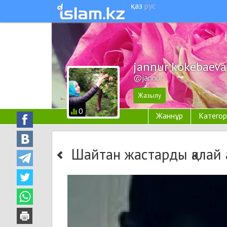
қаз
рус
jannur kokebaeva
@jannur
0
Жаннұр
Категор
Шайтан жастарды қалай