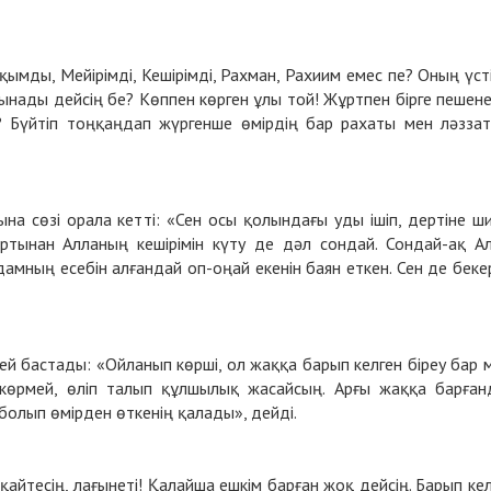
қымды, Мейірімді, Кешірімді, Рахман, Рахиим емес пе? Оның үст
лынады дейсің бе? Көппен көрген ұлы той! Жұртпен бірге пешен
ң? Бүйтіп тоңқаңдап жүргенше өмірдің бар рахаты мен ләзза
на сөзі орала кетті: «Сен осы қолындағы уды ішіп, дертіне ш
артынан Алланың кешірімін күту де дәл сондай. Сондай-ақ А
амның есебін алғандай оп-оңай екенін баян еткен. Сен де беке
іздей бастады: «Ойланып көрші, ол жаққа барып келген біреу бар 
көрмей, өліп талып құлшылық жасайсың. Арғы жаққа барған
болып өмірден өткенің қалады», дейді.
қайтесің, лағынеті! Қалайша ешкім барған жоқ дейсің. Барып кел