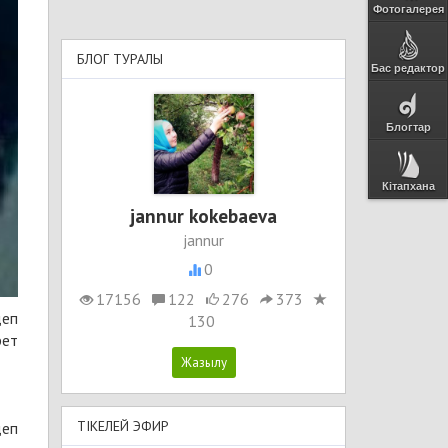
Фотогалерея
БЛОГ ТУРАЛЫ
Бас редактор
Блогтар
Кітапхана
jannur kokebaeva
jannur
0
17156
122
276
373
деп
130
рет
ТІКЕЛЕЙ ЭФИР
деп