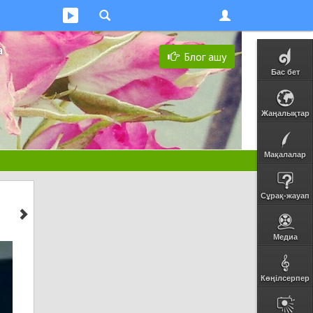
а
Блог ашу
Бас бет
Жаңалықтар
Мақалалар
Сұрақ-жауап
Медиа
Көңілсерпер