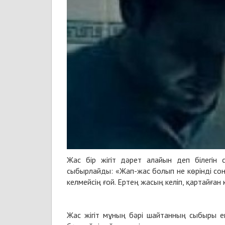
Жас бір жігіт дәрет алайын деп білегін 
сыбырлайды: «Жап-жас болып не көрінді сон
келмейсің ғой. Ертең жасың келіп, қартайған
Жас жігіт мұның бәрі шайтанның сыбыры ек