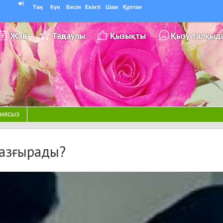
Таң
Күн
Бесін
Екінті
Шам
Құптан
Жаңа
Таңдаулы
Қызықты
Қызу талқыд
иясыз
 азғырады?