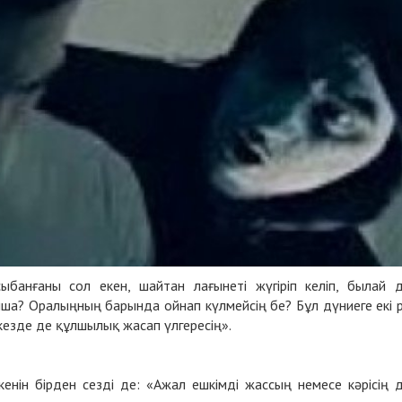
сыбанғаны сол екен, шайтан лағынеті жүгіріп келіп, былай 
ша? Оралыңның барында ойнап күлмейсің бе? Бұл дүниеге екі 
 кезде де құлшылық жасап үлгересің».
енін бірден сезді де: «Ажал ешкімді жассың немесе кәрісің 