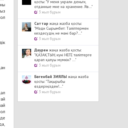
қосты: "У меня украли деньги,
оны
отданные мне на хранение. Яв..."
ғыз
3 жыл бұрын
сол
Cаттар
жаңа жазба қосты:
"Мәди Сырымбет: Тәліптермен
кездесудің не мәні бар?..."
3 жыл бұрын
дік
Дәурен
жаңа жазба қосты:
"ҚАЗАҚТЫҢ күні НЕГЕ тәліптерге
қарап қалуы мүмкін? ..."
3 жыл бұрын
дан
Бөгенбай ЗИЯЛЫ
жаңа жазба
қосты: "Тақырыбы
өздеріңізден!..."
3 жыл бұрын
дәл
тай
лай
 ол
 де
да,