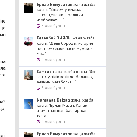
Ернар Елмуратов
жаңа жазба
қосты: "Узнаем у имама:
запрещено ли в религии
изображать ..."
іне
3 жыл бұрын
еңе
тын
Бөгенбай ЗИЯЛЫ
жаңа жазба
қосты: "День бороды: история
неотъемлемой части мужской
мо..."
3 жыл бұрын
ипа
лла
Cаттар
жаңа жазба қосты: "Әке
рге
гені жүктілік кезінде болашақ
ананың метаболиз..."
3 жыл бұрын
Nurqanat Baizaq
жаңа жазба
ма?
қосты: "Ерлан Мазан: Қытай
да,
азаматтығынан бас тартқан
тұлға..."
3 жыл бұрын
Ернар Елмуратов
жаңа жазба
ді.