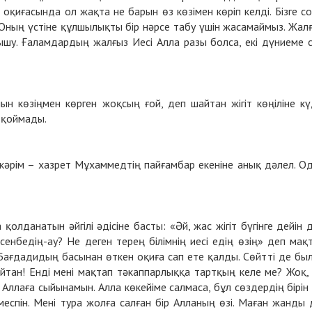
оқиғасында ол жақта не барын өз көзімен көріп келді. Бізге с
. Оның үстіне құлшылықты бір нәрсе табу үшін жасамаймыз. Жал
шу. Ғаламдардың жалғыз Иесі Алла разы болса, екі дүниеме 
н көзіңмен көрген жоқсың ғой, деп шайтан жігіт көңіліне кү
е қоймады.
н кәрім – хазрет Мұхаммедтің пайғамбар екеніне анық дәлел. О
олданатын әйгілі әдісіне басты: «Әй, жас жігіт бүгінге дейін 
 сенбедің-ау? Не деген терең білімнің иесі едің өзің» деп мақ
-Бағдадидың басынан өткен оқиға сап ете қалды. Сөйтті де бы
йтан! Енді мені мақтап тәкаппарлыққа тартқың келе ме? Жоқ,
Аллаға сыйынамын. Алла көкейіме салмаса, бұл сөздердің бірін
меспін. Мені тура жолға салған бір Алланың өзі. Маған жанды 