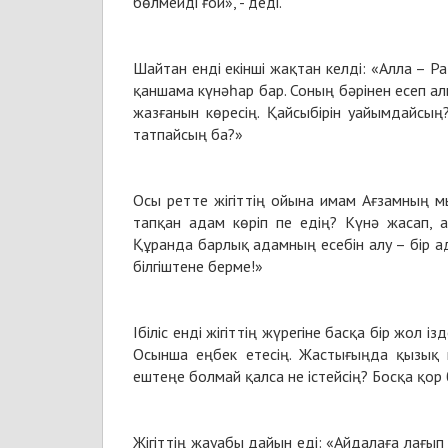
бөлмейді ғой», - деді.
Шайтан енді екінші жақтан келді: «Алла – Ра
қаншама күнәһар бар. Соның бәрінен есеп а
жазғанын көресің. Қайсыбірін уайымдайсы
татпайсың ба?»
Осы ретте жігіттің ойына имам Ағзамның мы
тапқан адам көріп пе едің? Күнә жасап, 
Құранда барлық адамның есебін алу – бір ад
білгіштене берме!»
Ібіліс енді жігіттің жүрегіне басқа бір жол 
Осынша еңбек етесің. Жастығыңда қызық 
ештеңе болмай қалса не істейсің? Босқа қор 
Жігіттің жауабы дайын еді: «Айдалаға лағып 