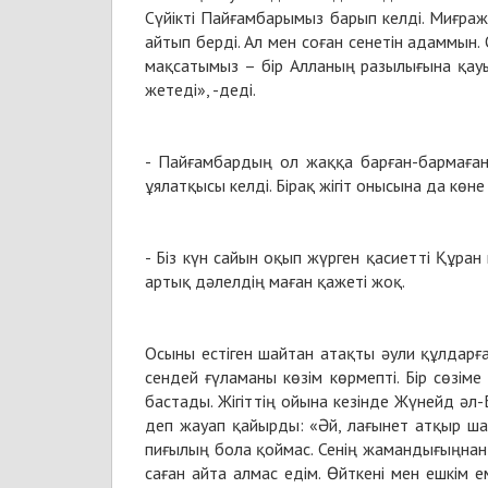
Сүйікті Пайғамбарымыз барып келді. Миғраж 
айтып берді. Ал мен соған сенетін адаммын
мақсатымыз – бір Алланың разылығына қауы
жетеді», -деді.
- Пайғамбардың ол жаққа барған-бармағаны
ұялатқысы келді. Бірақ жігіт онысына да көн
- Біз күн сайын оқып жүрген қасиетті Құра
артық дәлелдің маған қажеті жоқ.
Осыны естіген шайтан атақты әули құлдарға қ
сендей ғүламаны көзім көрмепті. Бір сөзіме
бастады. Жігіттің ойына кезінде Жүнейд әл
деп жауап қайырды: «Әй, лағынет атқыр ша
пиғылың бола қоймас. Сенің жамандығыңнан 
саған айта алмас едім. Өйткені мен ешкім е