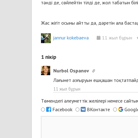
тәнді де, сөйлейтін тілді де, жол табатын бі
Жас жігіт осыны айтты да, дәретін ала баст
jannur kokebaeva
11 жыл бұрын
1
пікір
Nurbol Ospanov
Лағынет азғыруын ешқашан тоқтатпайд
11 жыл бұрын
Төмендегі әлеуметтік желілері немесе сайт
Facebook
ВКонтакте
Googl