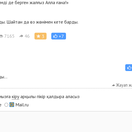
лімді де берген жалғыз Алла ғана!»
ады. Шайтан да өз жөнімен кете барды.
7165
46
3
+7
ы...
Жауап ж
ымызға
кіру
арқылы пікір қалдыра аласыз
e
Mail.ru