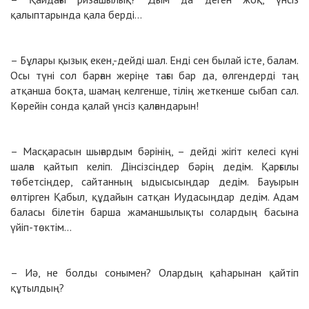
қалыптарында қала берді…
– Бұлары қызық екен,-дейді шал. Енді сен былай істе, балам.
Осы түні сол барған жеріңе тағы бар да, өлгендерді таң
атқанша боқта, шамаң келгенше, тілің жеткенше сыбап сал.
Көрейін сонда қалай үнсіз қалғандарын!
– Масқарасын шығардым бәрінің, – дейді жігіт келесі күні
шалға қайтып келіп. Дінсізсіңдер бәрің дедім. Қарғылы
төбетсіңдер, сайтанның ыдысысыңдар дедім. Бауырын
өлтірген Қабыл, құдайын сатқан Иудасыңдар дедім. Адам
баласы білетін барша жаманшылықты солардың басына
үйіп-төктім…
– Иә, не болды сонымен? Олардың қаһарынан қайтіп
құтылдың?