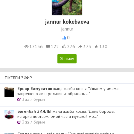
jannur kokebaeva
jannur
0
17156
122
276
373
130
ТІКЕЛЕЙ ЭФИР
Ернар Елмуратов
жаңа жазба қосты: "Узнаем у имама:
запрещено ли в религии изображать ..."
3 жыл бұрын
Бөгенбай ЗИЯЛЫ
жаңа жазба қосты: "День бороды:
история неотъемлемой части мужской мо..."
3 жыл бұрын
Cаттар
жаңа жазба қосты: "Әке гені жүктілік кезінде