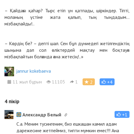
– Қайдағы қаһар? Тырс етіп үн қатпады, шіркіндер. Тіпті,
моланың үстіне жата қалып, тың тыңдадым…
мізбақпайды!..
– Көрдің бе? – депті шал. Сен бұл дүниедегі жетілгендіктің
шыңына дәл сол өліктердей мақтау мен боқтауға
мізбақпайтын болғанда ғана жетесің!..»
jannur kokebaeva
11 жыл бұрын
11105
1
2
+4
4
пікір
Александр Белый
+1
С.а. Меним тусингеним, биз ешкашан камил адам
дарежесине жетпеймиз, типти мумкин емес!!! Ана