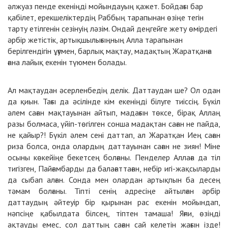
әлжуаз пенде екеніңді мойындауың қажет. Бойдағы бар
қабілет, ерекшеліктердің Раббың тарапынан өзіңе тегін
тарту етілгенін сезінуің ләзім. Ондай деңгейге жету өмірдегі
әрбір жетістік, артықшылығыңның Алла тарапынан
берілгендігін ұғумен, барлық мақтау, мадақтың Жаратқанға
ғана лайық екенін түюмен болады.
Ал мақтаудан әсерленбедің делік. Даттаудан ше? Ол одан
да қиын. Тағы да әсілінде кім екеніңді білуге тиіссің. Бүкіл
әлем саған мақтауынан айтып, мадағын төксе, бірақ Аллаң
разы болмаса, үйіп-төгілген сонша мадақтан саған не пайда,
не қайыр?! Бүкіл әлем сені даттап, ал Жаратқан Иең саған
риза болса, онда олардың даттауынан саған не зиян! Міне
осыны көкейіңе бекетсең болғаны. Пенделер Аллаға да тіл
тигізген, Пайғамбарды да балағаттаған, небір игі-жақсыларды
да сыбап алған. Сонда мен олардан артықпын ба десең
тәмам болғаны. Тіпті сенің адресіңе айтылған әрбір
даттаудың әйтеуір бір қырынан рас екенін мойындап,
нәпсіңе қабылдата білсең, тіптен тамаша! Яғни, өзіңді
ақтауды емес, сол даттың саған сай келетін жағын ізде!