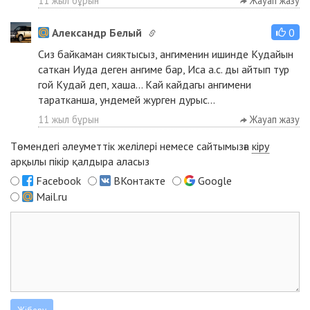
11 жыл бұрын
Жауап жазу
Александр Белый
0
Сиз байкаман сияктысыз, ангименин ишинде Кудайын
саткан Иуда деген ангиме бар, Иса а.с. ды айтып тур
гой Кудай деп, хаша... Кай кайдагы ангимени
таратканша, ундемей журген дурыс...
11 жыл бұрын
Жауап жазу
Төмендегі әлеуметтік желілері немесе сайтымызға
кіру
арқылы пікір қалдыра аласыз
Facebook
ВКонтакте
Google
Mail.ru