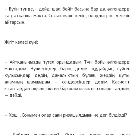
– Бүгін түнде, – дейді шал, бейіт басына бар да, өлгендерді
таң атқанша мақта. Сосын маған келіп, олардың не дегенін
айтарсың.
Жігіт келесі күні:
– Айтқаныңызды түгел орындадым. Түні бойы өлгендерді
мақтадым. Әулиесіңдер бәрің дедім, құдайдың сүйген
құлысыңдар дедім, даналықтың бұлағы, жердің құты,
ғаламның шамшырағы — сендерсіңдер дедім. Қасиетті
кітаптардан оқыған, білген бар жақсылықты соларға таңдым,
— дейді.
– Хош… Сонымен олар саған ризашылдығын не деп білдірді?
– Қайдағы ризашылық? Дым да деген жоқ, үнсіз