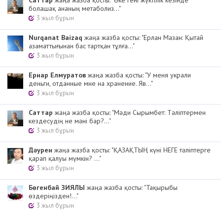
болашақ ананың метаболиз..."
3 жыл бұрын
Nurqanat Baizaq
жаңа жазба қосты: "Ерлан Мазан: Қытай
азаматтығынан бас тартқан тұлға..."
3 жыл бұрын
Ернар Елмуратов
жаңа жазба қосты: "У меня украли
деньги, отданные мне на хранение. Яв..."
3 жыл бұрын
Cаттар
жаңа жазба қосты: "Мәди Сырымбет: Тәліптермен
кездесудің не мәні бар?..."
3 жыл бұрын
Дәурен
жаңа жазба қосты: "ҚАЗАҚТЫҢ күні НЕГЕ тәліптерге
қарап қалуы мүмкін? ..."
3 жыл бұрын
Бөгенбай ЗИЯЛЫ
жаңа жазба қосты: "Тақырыбы
өздеріңізден!..."
3 жыл бұрын