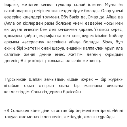
Барлық жетілген кемел тұлғалар солай істеген. Мұны әз
сахабалардың өмірінен жиі кездестіруге болады. Олар үнемі
өздеріне көңілдері толмаған. Әбу Бәкір де, Омар да, Айша да
(Алла ол кісілерден разы болсын) үнемі өздеріне «осы мен
екі жүзді емеспін бе» деп күмәнмен қараған. Үздіксіз күрес,
қажырлы қайрат, мағрифатқа ден қою, жүрек іліміне бойлау
арқылы «әсерлену» кеселінен айығуа болады. Бірақ бұл
екінің бірі жететін оңай шаруа, әншейін қалпақпен ұрып ала
салатын жеңіл дүние емес. Жеттім дегенің құрыдым
дегенің. Өзіңе көңілің толмаса, ол сенің жеткенің.
Тұрсынжан Шапай ағамыздың «Шын жүрек — бір жүрек»
кітабын оқып отырып мына бір мағыналы хикаяны
кездестірдім. Соны сіздермен бөлісейін.
«В Соловьев көне діни кітаптан бір әңгімені келтіреді. Әйгілі
тақуаға жас монах іздеп келіп, жетілудің жолын сұрайды.