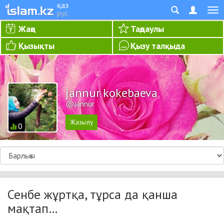
қаз
рус
Жаңа
Таңдаулы
Қызықты
Қызу талқыда
jannur kokebaeva
@jannur
0
Сенбе жұртқа, тұрса да қанша
мақтап…