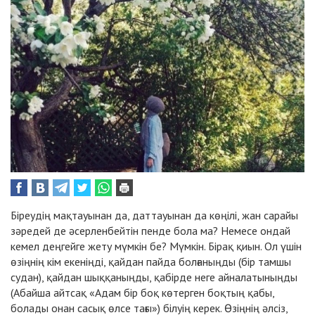
Біреудің мақтауынан да, даттауынан да көңілі, жан сарайы
зәредей де әсерленбейтін пенде бола ма? Немесе ондай
кемел деңгейге жету мүмкін бе? Мүмкін. Бірақ қиын. Ол үшін
өзіңнің кім екеніңді, қайдан пайда болғаныңды (бір тамшы
судан), қайдан шыққаныңды, қабірде неге айналатыныңды
(Абайша айтсақ «Адам бір боқ көтерген боқтың қабы,
болады онан сасық өлсе тағы») білуің керек. Өзіңнің әлсіз,