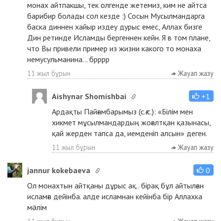
монах айтпакшы, тек олгенде жетемиз, ким не айтса
барибир болады сол кезде :) Сосын Мусылмандарга
баска диннен хайыр издеу дурыс емес, Аллах бизге
Дин ретинде Исламды бергеннен кейн. Я в том плане,
что Вы привели пример из жизни какого то монаха
немусульманина... брррр
11 жыл бұрын
Жауап жазу
Aishynar Shomishbai
+1
Ардақты Пайғамбарымыз (с.ғ.с.): «Білім мен
хикмет мұсылмандардың жоғалтқан қазынасы,
қай жерден тапса да, иемденіп алсын» деген.
11 жыл бұрын
Жауап жазу
jannur kokebaeva
0
Ол монахтын айтқаны дұрыс ақ.. бірақ бұл айтылған
исламға дейінба. алде исламнан кейінба бір Аллахка
мəлім