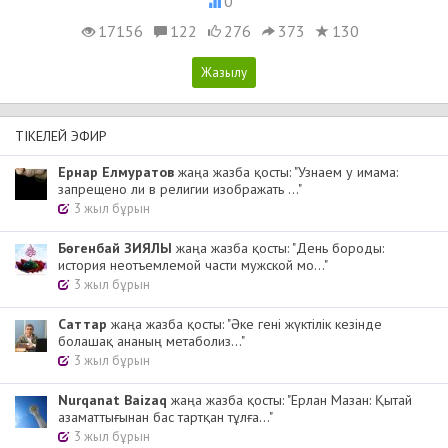
0
17156
122
276
373
130
ТІКЕЛЕЙ ЭФИР
Ернар Елмуратов
жаңа жазба қосты: "Узнаем у имама:
запрещено ли в религии изображать ..."
3 жыл бұрын
Бөгенбай ЗИЯЛЫ
жаңа жазба қосты: "День бороды:
история неотъемлемой части мужской мо..."
3 жыл бұрын
Cаттар
жаңа жазба қосты: "Әке гені жүктілік кезінде
болашақ ананың метаболиз..."
3 жыл бұрын
Nurqanat Baizaq
жаңа жазба қосты: "Ерлан Мазан: Қытай
азаматтығынан бас тартқан тұлға..."
3 жыл бұрын