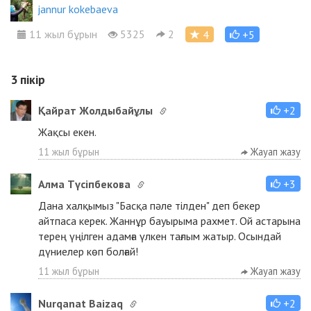
jannur kokebaeva
11 жыл бұрын
5325
2
4
+5
3
пікір
Қайрат Жолдыбайұлы
+2
Жақсы екен.
11 жыл бұрын
Жауап жазу
Алма Түсіпбекова
+3
Дана халқымыз "Басқа пәле тілден" деп бекер
айтпаса керек. Жаннұр бауырыма рахмет. Ой астарына
терең үңілген адамға үлкен тағлым жатыр. Осындай
дүниелер көп болғай!
11 жыл бұрын
Жауап жазу
Nurqanat Baizaq
+2