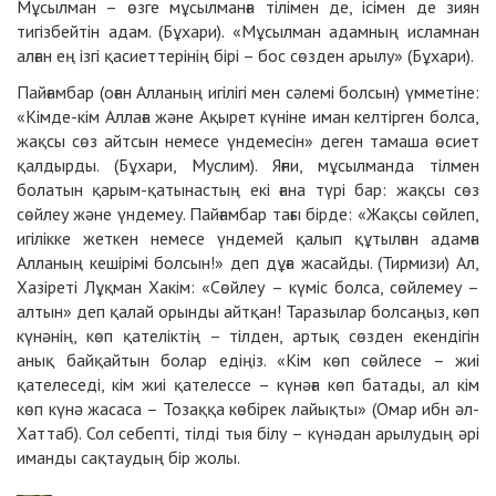
Мұсылман – өзге мұсылманға тілімен де, ісімен де зиян
тигізбейтін адам. (Бұхари). «Мұсылман адамның исламнан
алған ең ізгі қасиеттерінің бірі – бос сөзден арылу» (Бұхари).
Пайғамбар (оған Алланың игілігі мен сәлемі болсын) үмметіне:
«Кімде-кім Аллаға және Ақырет күніне иман келтірген болса,
жақсы сөз айтсын немесе үндемесін» деген тамаша өсиет
қалдырды. (Бұхари, Муслим). Яғни, мұсылманда тілмен
болатын қарым-қатынастың екі ғана түрі бар: жақсы сөз
сөйлеу және үндемеу. Пайғамбар тағы бірде: «Жақсы сөйлеп,
игілікке жеткен немесе үндемей қалып құтылған адамға
Алланың кешірімі болсын!» деп дұға жасайды. (Тирмизи) Ал,
Хазіреті Лұқман Хакім: «Сөйлеу – күміс болса, сөйлемеу –
алтын» деп қалай орынды айтқан! Таразылар болсаңыз, көп
күнәнің, көп қателіктің – тілден, артық сөзден екендігін
анық байқайтын болар едіңіз. «Кім көп сөйлесе – жиі
қателеседі, кім жиі қателессе – күнәға көп батады, ал кім
көп күнә жасаса – Тозаққа көбірек лайықты» (Омар ибн әл-
Хаттаб). Сол себепті, тілді тыя білу – күнәдан арылудың әрі
иманды сақтаудың бір жолы.