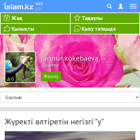
қаз
рус
Жаңа
Таңдаулы
Қызықты
Қызу талқыда
jannur kokebaeva
@jannur
0
Жүректі өлтіретін негізгі "у"