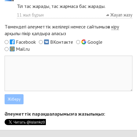
Тіл тас жарады, тас жармаса бас жарады.
11 жыл бұрын
Жауап жазу
Төмендегі әлеуметтік желілері немесе сайтымызға
кіру
арқылы пікір қалдыра аласыз
Facebook
ВКонтакте
Google
Mail.ru
Әлеуметтік парақшаларымызға жазылыңыз: