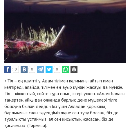
0
0
0
• Тіл – ең қауіпті у. Адам тілімен кәлиманы айтып иман
келтіреді, алайда, тілімен ең ауыр күнәні жасауы да мүмкін.
Тіл – кішкентай, сөйте тұра оның істері үлкен. «Адам баласы
таңертең ұйқыдан оянғанда барлық дене мүшелері тілге
бойсұна былай дейді: «Біз үшін Алладан қорықшы,
барлығымыз саған тәуелдіміз және сен түзу болсаң, біз де
туралықты ұстаймыз, ал сен қисықтық жасасаң, біз де
қисаямыз». (Тирмизи).